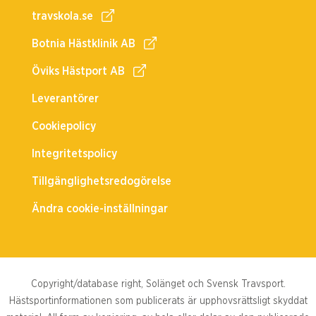
travskola.se
Botnia Hästklinik AB
Öviks Hästport AB
Leverantörer
Cookiepolicy
Integritetspolicy
Tillgänglighetsredogörelse
Ändra cookie-inställningar
Copyright/database right, Solänget och Svensk Travsport.
Hästsportinformationen som publicerats är upphovsrättsligt skyddat