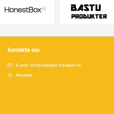
Kontakta oss
E-post:
info@solanget.travsport.se
Personal