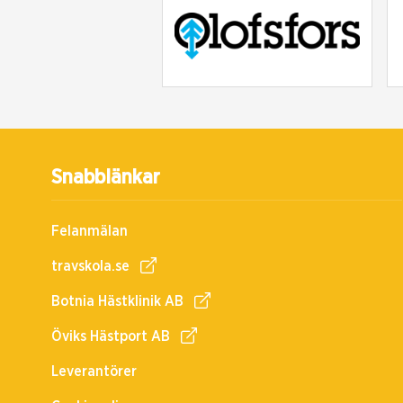
Snabblänkar
Felanmälan
travskola.se
Botnia Hästklinik AB
Öviks Hästport AB
Leverantörer