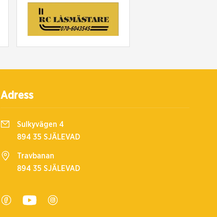
Adress
Sulkyvägen 4
894 35 SJÄLEVAD
Travbanan
894 35 SJÄLEVAD