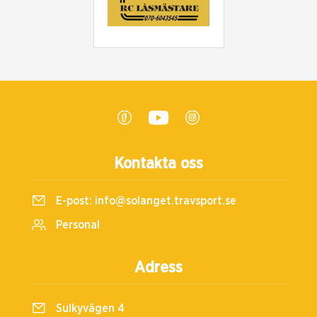
Kontakta oss
E-post:
info@solanget.travsport.se
Personal
Adress
Sulkyvägen 4