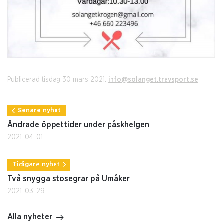
Publicerad tisdag 30 mars 2021.
info@solanget.travsport.se
Senare nyhet
Ändrade öppettider under påskhelgen
2021-04-01
Tidigare nyhet
Två snygga stosegrar på Umåker
2021-03-29
Alla nyheter