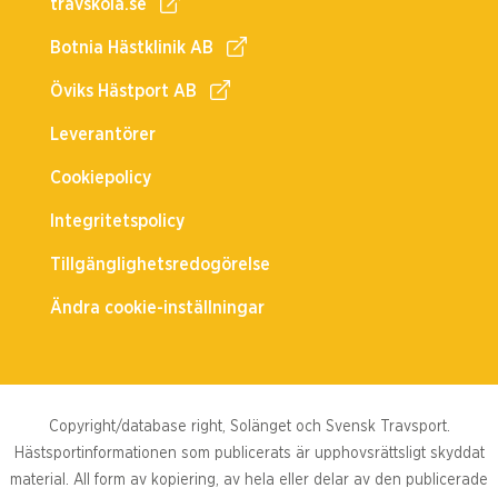
travskola.se
Botnia Hästklinik AB
Öviks Hästport AB
Leverantörer
Cookiepolicy
Integritetspolicy
Tillgänglighetsredogörelse
Ändra cookie-inställningar
Copyright/database right, Solänget och Svensk Travsport.
Hästsportinformationen som publicerats är upphovsrättsligt skyddat
material. All form av kopiering, av hela eller delar av den publicerade