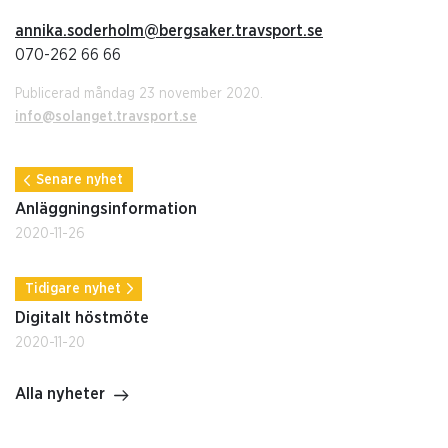
annika.soderholm@bergsaker.travsport.se
070-262 66 66
Publicerad måndag 23 november 2020.
info@solanget.travsport.se
Senare nyhet
Anläggningsinformation
2020-11-26
Tidigare nyhet
Digitalt höstmöte
2020-11-20
Alla nyheter